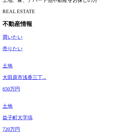
土地、家、アパート他不動産をお探しの方
REAL ESTATE
不動産情報
買いたい
売りたい
土地
大田原市浅香三丁...
650
万円
土地
益子町大字塙
720
万円