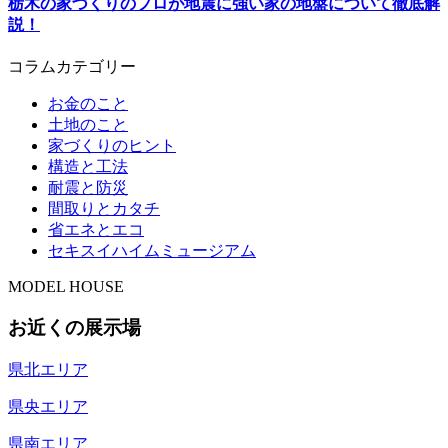
栃木の家づくりのプロが地震に強い家の地盤について徹底解
説！
コラムカテゴリー
お金のこと
土地のこと
家づくりのヒント
構造と工法
耐震と防災
間取りとカタチ
省エネとエコ
セキスイハイムミュージアム
MODEL HOUSE
お近くの
展示場
県北エリア
県央エリア
県南エリア