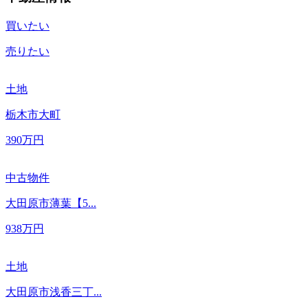
買いたい
売りたい
土地
栃木市大町
390
万円
中古物件
大田原市薄葉【5...
938
万円
土地
大田原市浅香三丁...