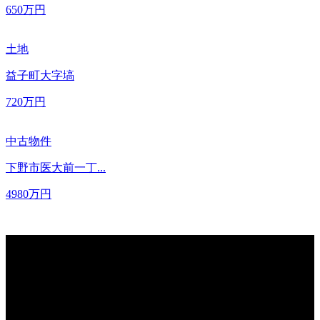
650
万円
土地
益子町大字塙
720
万円
中古物件
下野市医大前一丁...
4980
万円
REQUEST
ご不明な点は「お電話」または「メールフォーム」
にてご質問くだ