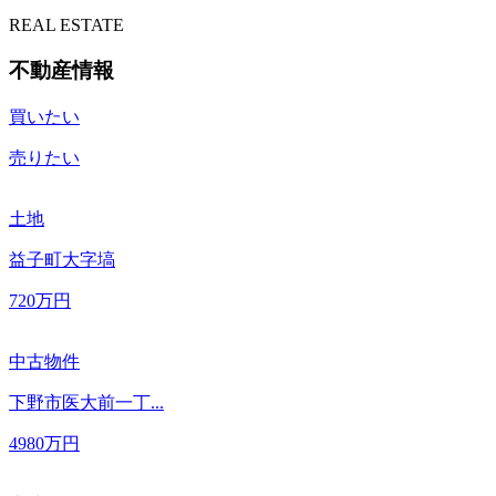
REAL ESTATE
不動産情報
買いたい
売りたい
土地
益子町大字塙
720
万円
中古物件
下野市医大前一丁...
4980
万円