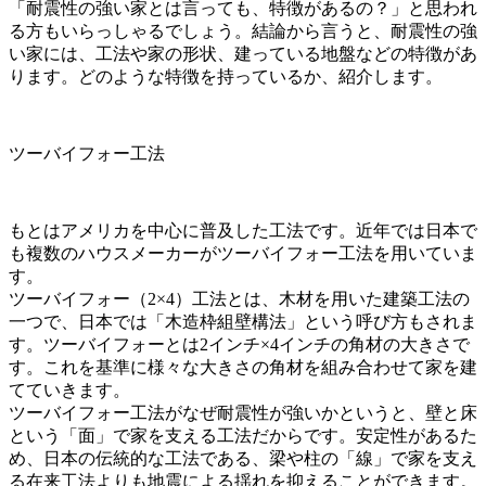
「耐震性の強い家とは言っても、特徴があるの？」と思われ
る方もいらっしゃるでしょう。結論から言うと、耐震性の強
い家には、工法や家の形状、建っている地盤などの特徴があ
ります。どのような特徴を持っているか、紹介します。
ツーバイフォー工法
もとはアメリカを中心に普及した工法です。近年では日本で
も複数のハウスメーカーがツーバイフォー工法を用いていま
す。
ツーバイフォー（2×4）工法とは、木材を用いた建築工法の
一つで、日本では「木造枠組壁構法」という呼び方もされま
す。ツーバイフォーとは2インチ×4インチの角材の大きさで
す。これを基準に様々な大きさの角材を組み合わせて家を建
てていきます。
ツーバイフォー工法がなぜ耐震性が強いかというと、壁と床
という「面」で家を支える工法だからです。安定性があるた
め、日本の伝統的な工法である、梁や柱の「線」で家を支え
る在来工法よりも地震による揺れを抑えることができます。