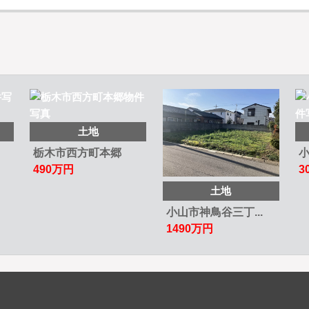
土地
栃木市西方町本郷
小
490
万円
3
土地
小山市神鳥谷三丁...
1490
万円