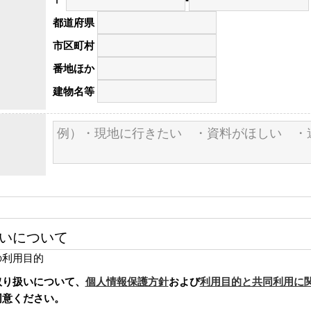
便
便
都道府県
番
番
市区町村
号
号
1
2
番地ほか
建物名等
いについて
の利用目的
取り扱いについて、
個人情報保護方針
および
利用目的と共同利用に
同意ください。