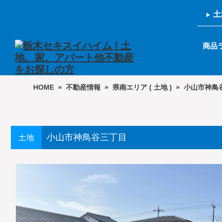
土
商品
HOME
»
不動産情報
»
県南エリア ( 土地 )
»
小山市神鳥
小山市神鳥谷三丁目
土地