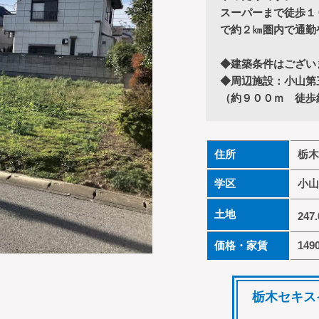
スーパーまで徒歩１
で約２㎞圏内で通勤
◆建築条件はござい
◆周辺施設：小山第
（約９００ｍ 徒歩
住所
栃木
学区
小山
土地
247
価格・家賃
149
栃木セキス