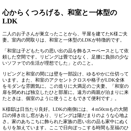
心からくつろげる、和室と一体型の
LDK
二人のお子さんが巣立ったことから、平屋を建てたK様ご夫
妻。室内の間取りは、和室と一体型のLDKが特徴的です。
「和室は子どもたちの思い出の品を飾るスーペースとして依
頼した空間です。リビングは畳ではなく、足腰に負担の少な
いソファでの生活が理想でした」とのこと。
リビングと和室の間には壁を一部設け、ゆるやかに仕切って
います。また、和室のアクセントクロスや格子がLDK全体
をモダンな雰囲気に。この造りに大満足のご夫妻。「和室の
扉を閉めれば独立したひと部屋に。遠方の両親が泊まりに来
たときは、個室のように使うこともできて便利です」。
K様邸は日当たり良好。LDKの南側には、４m50cmもの大開
口の掃き出し窓があり、リビングは陽だまりのような心地よ
さ。家のあちこちに飾られた家族の思い出の品も家中にぬく
もりを加えています。ここで日向ぼっこする時間も至福のひ