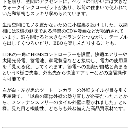
トを貼り、空間のアクセントに。ベッドの向かいには大きな
ウォークインクローゼットがあり、以前の住まいで使われて
いた和箪笥もスッキリ収められています。
生活空間にモノを置かないために小屋裏を設けました。収納
棚にはK様の趣味である洋楽のCDや漫画などが収納されて
います。窓を開けると大きなベランダとつながり、テーブル
を出してくつろいだり、BBQを楽しんだりすることも。
LDKの一角にHEMSコントローラーを設置。快適エアリーや
太陽光発電、蓄電池、家電製品などと接続し、電力の使用量
を「見える化」してくれます。節電への意識が自然と高まる
というK様ご夫妻。外出先から快適エアリーなどの遠隔操作
も可能です。
右が白・左が黒のツートーンカラーの外壁タイルが目を引く
平屋建て。「以前の家は外壁の塗り直しが必要だったことか
ら、メンテナンスフリーのタイル外壁に惹かれました」とK
様。見た目と機能性、どちらも兼ね備えた高品質素材です。