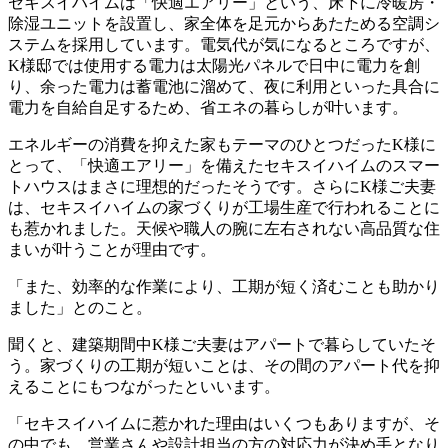
セキスイハイムは「快適エアリー」という、床下に冷暖房・
除湿ユニットを設置し、家全体を足元からあたためる空調シ
ステムを採用しています。電気代が気になるところですが、
K様邸では使用する電力は太陽光パネルで日中に電力を創
り、余った電力は蓄電池に溜めて、夜に利用といった具合に
電力を自給自足するため、省エネの暮らしが叶います。
エネルギーの消費を抑えた家もテーマのひとつだったK様に
とって、「快適エアリー」を備えたセキスイハイムのスマー
トハウスはまさに理想的だったそうです。さらにK様ご夫妻
は、セキスイハイムの家づくりが工場生産で行われることに
も惹かれました。天候や職人の腕に左右されない高品質な住
まいが叶うことが理由です。
「また、効率的な作業により、工期が短く済むことも助かり
ました」とのこと。
聞くと、建築期間中K様ご夫妻はアパートで暮らしていたそ
う。家づくりの工期が短いことは、その間のアパート代を抑
えることにもつながったといいます。
「セキスイハイムに惹かれた理由はいくつもありますが、そ
の中でも、営業さんや設計担当の方の対応力が決め手となり