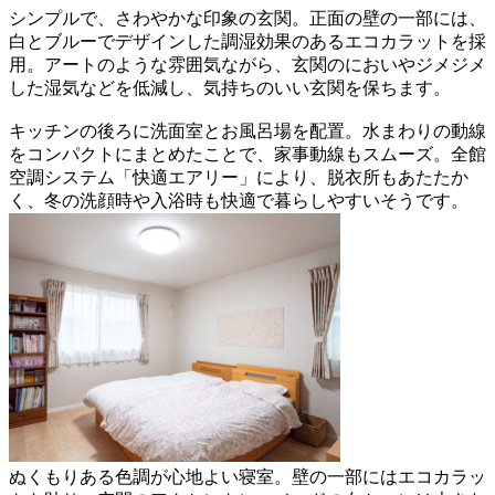
シンプルで、さわやかな印象の玄関。正面の壁の一部には、
白とブルーでデザインした調湿効果のあるエコカラットを採
用。アートのような雰囲気ながら、玄関のにおいやジメジメ
した湿気などを低減し、気持ちのいい玄関を保ちます。
キッチンの後ろに洗面室とお風呂場を配置。水まわりの動線
をコンパクトにまとめたことで、家事動線もスムーズ。全館
空調システム「快適エアリー」により、脱衣所もあたたか
く、冬の洗顔時や入浴時も快適で暮らしやすいそうです。
ぬくもりある色調が心地よい寝室。壁の一部にはエコカラッ