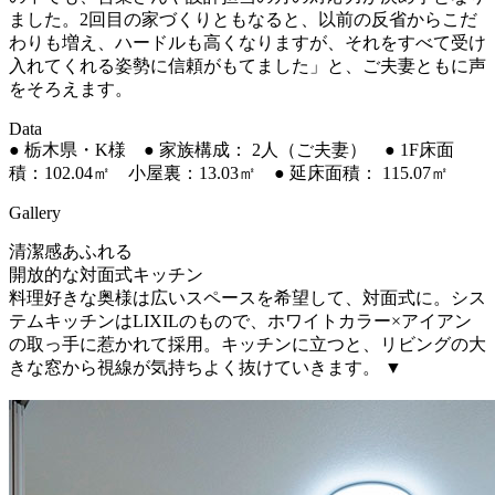
ました。2回目の家づくりともなると、以前の反省からこだ
わりも増え、ハードルも高くなりますが、それをすべて受け
入れてくれる姿勢に信頼がもてました」と、ご夫妻ともに声
をそろえます。
Data
● 栃木県・K様 ● 家族構成： 2人（ご夫妻）
● 1F床面
積：102.04㎡ 小屋裏：13.03㎡ ● 延床面積： 115.07㎡
Gallery
清潔感あふれる
開放的な対面式キッチン
料理好きな奥様は広いスペースを希望して、対面式に。シス
テムキッチンはLIXILのもので、ホワイトカラー×アイアン
の取っ手に惹かれて採用。キッチンに立つと、リビングの大
きな窓から視線が気持ちよく抜けていきます。
▼