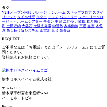
タグ
V2H
オープン階段
ガレージ
サンルーム
スキップフロア
スタイ
リッシュ
タイル外壁
タタミ
ニッチ
パントリー
ファミリークロ
ーゼット
ホームシアター
モダン
中庭
二世帯
北欧風
吹き抜け
和
土間収納
大谷石
太陽光発電
学習塾
家事動線
平屋
書斎
木質
系
第１種換気システム
蓄電池
遮音
鉄骨系
REQUEST
ご不明な点は「お電話」または「メールフォーム」
にてご質
問ください。
資料請求もお気軽にどうぞ。
栃木セキスイハイム株式会社
〒321-0953
栃木県宇都宮市東宿郷5-3-4
ハーモネートビル
line up