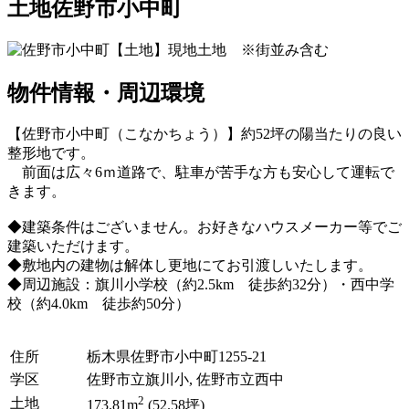
土地
佐野市小中町
物件情報・周辺環境
【佐野市小中町（こなかちょう）】約52坪の陽当たりの良い
整形地です。
前面は広々6ｍ道路で、駐車が苦手な方も安心して運転で
きます。
◆建築条件はございません。お好きなハウスメーカー等でご
建築いただけます。
◆敷地内の建物は解体し更地にてお引渡しいたします。
◆周辺施設：旗川小学校（約2.5km 徒歩約32分）・西中学
校（約4.0km 徒歩約50分）
住所
栃木県佐野市小中町1255-21
学区
佐野市立旗川小, 佐野市立西中
2
土地
173.81m
(52.58坪)