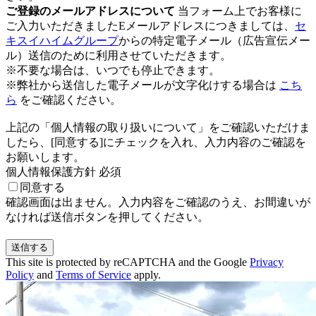
ご登録のメールアドレスについて
当フォーム上でお客様に
ご入力いただきましたEメールアドレスにつきましては、
セ
キスイハイムグループ
からの特定電子メール（広告宣伝メー
ル）送信のために利用させていただきます。
※不要な場合は、いつでも停止できます。
※弊社から送信した電子メールが文字化けする場合は
こち
ら
をご確認ください。
上記の「個人情報の取り扱いについて」をご確認いただけま
したら、[同意する]にチェックを入れ、入力内容のご確認を
お願いします。
個人情報保護方針
必須
同意する
確認画面は出ません。入力内容をご確認のうえ、お間違いが
なければ送信ボタンを押してください。
This site is protected by reCAPTCHA and the Google
Privacy
Policy
and
Terms of Service
apply.