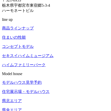
〒321-0953
栃木県宇都宮市東宿郷5-3-4
ハーモネートビル
line up
商品ラインナップ
住まいの性能
コンセプトモデル
セキスイハイム
ミュージアム
ハイム
ファミリーパーク
Model house
モデルハウス見学予約
住宅展示場
・モデルハウス
県北エリア
県央エリア