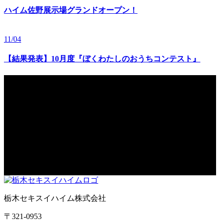
ハイム佐野展示場グランドオープン！
11/04
【結果発表】10月度『ぼくわたしのおうちコンテスト』
REQUEST
ご不明な点は「お電話」または「メールフォーム」
にてご質問くだ
さい。
資料請求もお気軽にどうぞ。
栃木セキスイハイム株式会社
〒321-0953